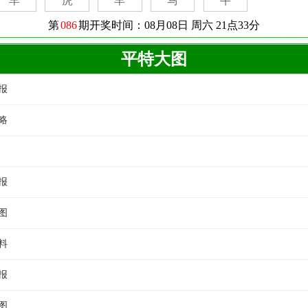
平特大图
报
略
报
图
料
报
图