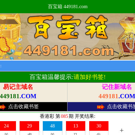
百宝箱 449181.com
：
【通知】
百宝箱温馨提示:
请加好书签!
易记主域名
记住新域名
449181
.COM
449181
.CO
点击收藏书签
点击收藏书