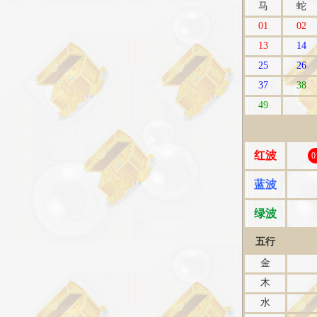
马
蛇
01
02
13
14
25
26
37
38
49
红波
0
蓝波
绿波
五行
金
木
水