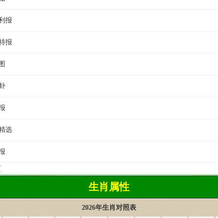
福利报
平特报
图
卦
报
幕精选
报
页
生肖属性
2026年生肖对照表