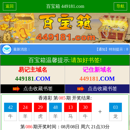
百宝箱 449181.com
返回
导航
最新消息：
【通知】特别提示：8月1
百宝箱温馨提示:
请加好书签!
易记主域名
记住新域名
449181
.COM
449181
.COM
点击收藏书签
点击收藏书签