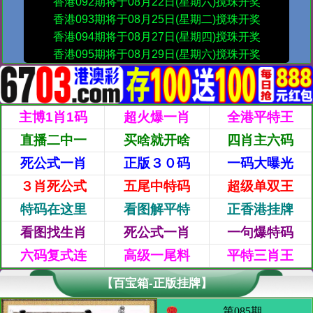
香港092期将于08月22日(星期六)搅珠开奖
1372****287(注册成功)
香港093期将于08月25日(星期二)搅珠开奖
1362****652(注册成功)
香港094期将于08月27日(星期四)搅珠开奖
1591****210(充值成功)
香港095期将于08月29日(星期六)搅珠开奖
1827****918(开通成功)
1452****517(充值成功)
1395****691(充值成功)
1374****364(注册成功)
主博1肖1码
超火爆一肖
全港平特王
1573****356(充值成功)
直播二中一
买啥就开啥
四肖主六码
1341****049(开通成功)
1881****883(充值成功)
死公式一肖
正版３０码
一码大曝光
1511****032(充值成功)
３肖死公式
五尾中特码
超级单双王
1832****686(充值成功)
特码在这里
看图解平特
正香港挂牌
1307****665(开通成功)
1519****050(充值成功)
看图找生肖
死公式一肖
一句爆特码
1372****458(注册成功)
六码复式连
高级一尾料
平特三肖王
1371****534(充值成功)
1337****509(开通成功)
【百宝箱-正版挂牌】
1587****436(充值成功)
第085期
1581****824(充值成功)