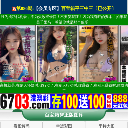
1372****287(开通成功)
第
086
期:
【会员专区】
百宝箱平三中三〔已公开〕
1372****422(开通成功)
1379****728(充值成功)
只为成功找机会，不为失败找借口！不要笑我狂！因为我有狂的资本！如果我
1532****801(开通成功)
是千里马！希望你就是那个伯乐！
1866****396(开通会员)
1312****555(开通成功)
1312****275(开通成功)
1997****207(充值成功)
1590****176(充值成功)
1571****415(开通会员)
1368****359(充值成功)
1312****555(充值成功)
1501****667(开通成功)
商机就是:在别人怀疑时,你行动了,在别人行动时,你赚钱了,在别人赚钱时,你成功
1571****667(充值成功)
了
1357****213(充值成功)
1341****049(开通成功)
1881****883(充值成功)
百宝箱💯正版图库
1511****032(充值成功)
1832****686(充值成功)
看图解码
幸运彩图
平特大图