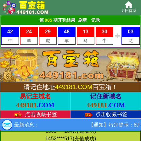
1314****423(开通成功)
返回首页
1562****589(充值成功)
1326****998(开通成功)
1369****436(充值成功)
1382****605(充值成功)
1306****688(开通成功)
1761****118(充值成功)
1599****397(开通成功)
1361****334(开通成功)
1574****046(充值成功)
1302****097(开通成功)
请记住地址
449181.COM
百宝箱！
1354****721(开通会员)
1890****964(开通成功)
易记主域名
记住新域名
1932****437(充值成功)
449181
.COM
449181
.COM
1541****649(充值成功)
点击收藏书签
点击收藏书签
1369****184(开通成功)
最新消息：
【通知】特别提示：8月1日
1452****517(充值成功)
1395****691(充值成功)
1374****364(开通会员)