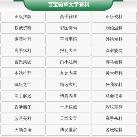
1525****956(开通成功)
百宝箱💯文字资料
1398****914(注册成功)
正版挂牌
高手解牌
正版资料
1527****802(充值成功)
1394****206(开通成功)
权威资料
彩图诗句
刘伯温料
1312****275(开通成功)
惠澤社群
平肖平码
外站精料
1512****039(注册成功)
1368****359(充值成功)
高手猛料
报刊大全
管家婆网
1312****555(充值成功)
曾氏集团
白小姐网
赛马会料
1501****667(开通成功)
1571****667(充值成功)
本站推荐
九龙内幕
黃大师料
1357****213(充值成功)
1582****895(开通成功)
镇坛之宝
精选玄机
任我发料
1596****975(注册成功)
高手解迷
傳真內幕
马会绝杀
1353****403(开通成功)
1589****520(充值成功)
香港赌圣
十虎权威
彩坛至尊
1597****268(开通成功)
蓝月亮料
天线宝宝
高手杀料
1831****558(充值成功)
1892****110(充值成功)
天顺总坛
博发世家
各坛精料
1581****920(充值成功)