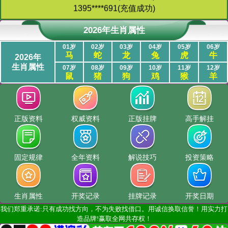
1573****356(充值成功)
1995****043(充值成功)
2026年生肖属性
1397****412(充值成功)
1597****416(充值成功)
01岁
02岁
03岁
04岁
05岁
06岁
马
蛇
龙
兔
虎
牛
2026年
1556****837(开通会员)
生肖属性
07岁
08岁
09岁
10岁
11岁
12岁
1330****579(充值成功)
鼠
猪
狗
鸡
猴
羊
1321****206(注册成功)
1589****456(充值成功)
1530****310(开通成功)
正版资料
权威资料
正版挂牌
高手解挂
1320****133(充值成功)
1314****337(充值成功)
1594****216(开通成功)
固定规律
全年资料
解说技巧
投资策略
1736****369(开通成功)
1835****287(充值成功)
1842****021(开通成功)
1315****366(注册成功)
生肖属性
开奖记录
挂牌记录
开奖日期
1563****887(开通成功)
我们郑重承诺:只有成功找方向，不为失败找借口。用诚信换取信誉！用实力打
1356****169(充值成功)
造品牌!赢取全网共存权！