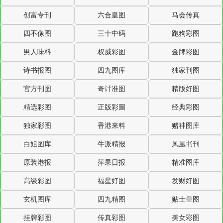
1307****665(开通成功)
创富专刊
六合皇图
马会传真
1519****050(充值成功)
1372****458(开通会员)
四不像图
三十中码
跑狗彩图
1371****534(充值成功)
男人味料
权威彩图
金牌彩图
1337****509(开通成功)
1587****436(充值成功)
诗书报图
四九图库
独家刊图
1581****824(充值成功)
官方刊图
奇计准图
精版好图
1513****444(开通成功)
1320****258(开通成功)
精选彩图
正版彩圖
经典彩图
1493****559(充值成功)
1369****331(充值成功)
独家彩图
香港来料
赌神图库
1523****411(充值成功)
白姐图库
牛派精报
凤凰书刊
1300****531(开通成功)
1859****469(开通会员)
原装港报
萍果日报
精准图库
1341****705(开通成功)
高级彩图
福星好图
发财好图
1369****209(开通成功)
1582****694(开通成功)
玄机图库
四九精图
贴士皇图
1354****387(开通成功)
挂牌彩图
传真彩图
美女彩图
1856****266(充值成功)