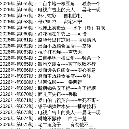
2026年-第055期：二亩半地一根豆角-----独条一个
2026年-第056期：电视广告上的美人-----昙花一现
2026年-第057期：杯弓蛇影-----自相惊扰
2026年-第058期：母鸡叫鸣-----家宅不宁
2026年-第059期：地摊上卖暖壶-----水平（瓶）有限
2026年-第060期：好花插在牛粪上-----可惜
2026年-第061期：胳膊弯里打凉扇-----两袖清风
2026年-第062期：磨面不放粮食品店-----空转
2026年-第063期：棍子打苍蝇-----声势大
2026年-第064期：二亩半地一根豆角-----独条一个
2026年-第065期：跟狗交朋友-----离了吃喝不行
2026年-第066期：发面馒头送闺女-----实心实意
2026年-第067期：磨面不放粮食品店-----空转
2026年-第068期：过河洗脚-----一举两得
2026年-第069期：断柄锄头安了把-----有了把柄
2026年-第070期：面具店失窃-----丢脸
2026年-第071期：梁山伯与祝英台-----生死不离~
2026年-第072期：锯子锯掉烂木头-----摧枯拉朽
2026年-第073期：电视广告上的美人-----昙花一现
2026年-第074期：耕地不撒种-----白走一趟
2026年-第075期：老牛追兔子——有劲使不上