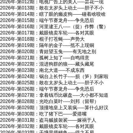
2026年-第012期：电视广告上的美人-----昙花一现
2026年-第013期：敢在太岁头上动土-----胆子不小
2026年-第014期：瞎了眼的癞皮狗――碰着啥咬啥
2026年-第015期：端午节赛龙舟-----争先恐后
2026年-第016期：河里逮王八-----（捉）作弊（鳖）
2026年-第017期：戴眼镜卖车轮-----各对其眼
2026年-第018期：棍子打苍蝇-----声势大
2026年-第019期：隔年的金子-----抵不上现铜
2026年-第020期：青娃望玉兔――有无地之别
2026年-第021期：孤树上知了-----自鸣得意
2026年-第022期：混进狗群的狼-----藏头藏尾
2026年-第023期：南北大道-----不成东西
2026年-第024期：锅台上长竹子-----损（笋）到家啦
2026年-第025期：敢在太岁头上动土-----胆子不小
2026年-第026期：端午节赛龙舟-----争先恐后
2026年-第027期：拿着钱币比碾盘-----大小都不知道
2026年-第028期：光吃白菜叶-----刘邦（留帮）
2026年-第029期：顶撞地皇上又装疯-----算什么好汉
2026年-第030期：吃了猪下巴――爱搭嘴
2026年-第031期：盗马贼披袈裟——嫁祸于人
2026年-第032期：戴眼镜卖车轮-----各对其眼
2026年-第033期：干塘里摸鲤鱼-----得之不易