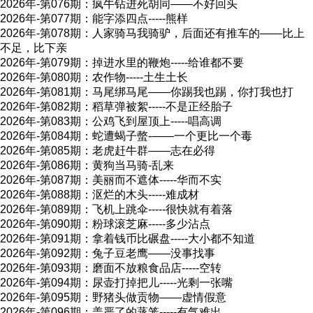
2026年-第076期：疯牛钻进死胡同――不好回头
2026年-第077期：能字添四点-----熊样
2026年-第078期：人家骑马我骑驴，后面还有推车的――比上
不足，比下亲
2026年-第079期：掉进水里的鞭炮-----给谁都不要
2026年-第080期：农作物-----土生土长
2026年-第081期：马尾绑马尾―—你踢我也踢，你打我也打
2026年-第082期：稻草弹被絮-----不是正经胎子
2026年-第083期：公鸡飞到屋顶上-----唱高调
2026年-第084期：蛇遭蝎子螫-——一个更比一个毒
2026年-第085期：老虎赶牛群――志在必得
2026年-第086期：黄狗当马骑-乱来
2026年-第087期：美丽而不遮体-----华而不实
2026年-第088期：沤烂的木头-----难成材
2026年-第089期：飞机上跳伞-----很快就有着落
2026年-第090期：粉球滚芝麻-----多少沾点
2026年-第091期：拿着钱币比碾盘-----大小都不知道
2026年-第092期：兔子豆老鹰——没事找事
2026年-第093期：磨面不放粮食品店-----空转
2026年-第094期：尿壶打掉把儿-----光剩一张嘴
2026年-第095期：野猪头做贡物——虚情假意
2026年-第096期：盖严了的蒸笼-----有气难出