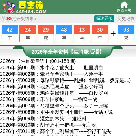
返回首页
2026年全年资料【生肖歇后语】
2026年【生肖歇后语】(001-153期)
2026年-第001期：水牛吃了萤火虫——肚里明白
2026年-第002期：牵只羊全家动手――人浮于事
2026年-第003期：母猪毁墙根――乱拱(比喻乱说，拨弄是非)
2026年-第004期：地鸡毛与蒜皮——没多少斤两
2026年-第005期：鸡给黄鼠狼拜年一—―自投罗网
2026年-第006期：禾苗怕蝼蛄----- 一物降一物
2026年-第007期：马槽里伸个驴头――多了一张嘴
2026年-第008期：卖牛卖发娶回个哑巴――无话可说
2026年-第009期：沤烂的木头-----难成材
2026年-第010期：胡子眉毛一把抓-----无主次
2026年-第011期：高个子走到屋檐下-----不得不低头