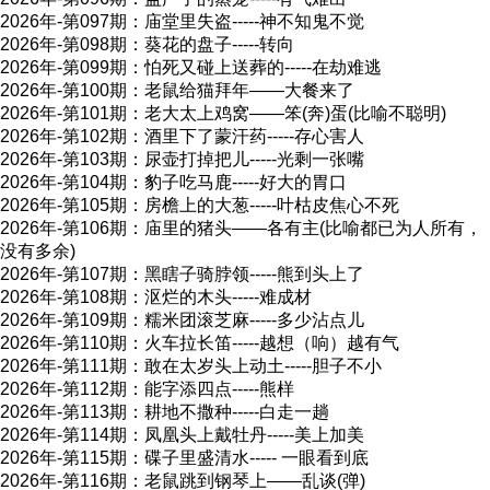
2026年-第097期：庙堂里失盗-----神不知鬼不觉
2026年-第098期：葵花的盘子-----转向
2026年-第099期：怕死又碰上送葬的-----在劫难逃
2026年-第100期：老鼠给猫拜年――大餐来了
2026年-第101期：老大太上鸡窝――笨(奔)蛋(比喻不聪明)
2026年-第102期：酒里下了蒙汗药-----存心害人
2026年-第103期：尿壶打掉把儿-----光剩一张嘴
2026年-第104期：豹子吃马鹿-----好大的胃口
2026年-第105期：房檐上的大葱-----叶枯皮焦心不死
2026年-第106期：庙里的猪头――各有主(比喻都已为人所有，
没有多余)
2026年-第107期：黑瞎子骑脖领-----熊到头上了
2026年-第108期：沤烂的木头-----难成材
2026年-第109期：糯米团滚芝麻-----多少沾点儿
2026年-第110期：火车拉长笛-----越想（响）越有气
2026年-第111期：敢在太岁头上动土-----胆子不小
2026年-第112期：能字添四点-----熊样
2026年-第113期：耕地不撒种-----白走一趟
2026年-第114期：凤凰头上戴牡丹-----美上加美
2026年-第115期：碟子里盛清水----- 一眼看到底
2026年-第116期：老鼠跳到钢琴上――乱谈(弹)