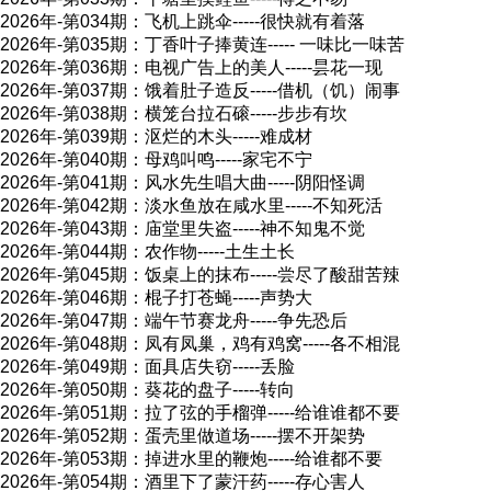
2026年-第034期：飞机上跳伞-----很快就有着落
2026年-第035期：丁香叶子捧黄连----- 一味比一味苦
2026年-第036期：电视广告上的美人-----昙花一现
2026年-第037期：饿着肚子造反-----借机（饥）闹事
2026年-第038期：横笼台拉石磙-----步步有坎
2026年-第039期：沤烂的木头-----难成材
2026年-第040期：母鸡叫鸣-----家宅不宁
2026年-第041期：风水先生唱大曲-----阴阳怪调
2026年-第042期：淡水鱼放在咸水里-----不知死活
2026年-第043期：庙堂里失盗-----神不知鬼不觉
2026年-第044期：农作物-----土生土长
2026年-第045期：饭桌上的抹布-----尝尽了酸甜苦辣
2026年-第046期：棍子打苍蝇-----声势大
2026年-第047期：端午节赛龙舟-----争先恐后
2026年-第048期：凤有凤巢，鸡有鸡窝-----各不相混
2026年-第049期：面具店失窃-----丢脸
2026年-第050期：葵花的盘子-----转向
2026年-第051期：拉了弦的手榴弹-----给谁谁都不要
2026年-第052期：蛋壳里做道场-----摆不开架势
2026年-第053期：掉进水里的鞭炮-----给谁都不要
2026年-第054期：酒里下了蒙汗药-----存心害人