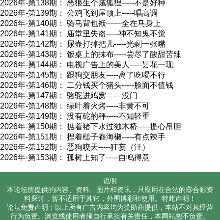
2026年-第138期： 恶狼生个贼狐狸-----不是好种
2026年-第139期： 公鸡飞到屋顶上-----唱高调
2026年-第140期： 骑马背包袱——全在马身上
2026年-第141期： 庙堂里失盗-----神不知鬼不觉
2026年-第142期： 尿壶打掉把儿-----光剩一张嘴
2026年-第143期： 饭桌上的抹布-----尝尽了酸甜苦辣
2026年-第144期： 电视广告上的美人-----昙花一现
2026年-第145期： 跟狗交朋友-----离了吃喝不行
2026年-第146期： 二分钱买个猪头-----脸面不值钱
2026年-第147期： 骆驼进鸡窝——没门
2026年-第148期： 绿叶着火烤-----非黄不可
2026年-第149期： 没有砣的秤-----不知轻重
2026年-第150期： 掂着猪下水过独木桥-----提心吊胆
2026年-第151期： 捏着槌子舂海椒-----有点辣手
2026年-第152期： 恶狗咬天-----狂妄（汪）
2026年-第153期： 孤树上知了-----自鸣得意
说明
本论坛所提供的内容、资料、图片和资讯，只应用在合法的⑥合彩资
料探讨，暂不适用于其它，外围博彩和使用。特此声明！
论坛免责声明：以上所有广告内容均为赞助商提供，本站不对其经营
行为负责。浏览或使用者须自行承担有关责任，本网站恕不负责。