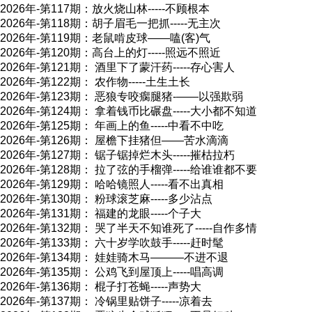
2026年-第117期：放火烧山林-----不顾根本
2026年-第118期：胡子眉毛一把抓-----无主次
2026年-第119期：老鼠啃皮球――嗑(客)气
2026年-第120期：高台上的灯-----照远不照近
2026年-第121期： 酒里下了蒙汗药-----存心害人
2026年-第122期： 农作物-----土生土长
2026年-第123期： 恶狼专咬瘸腿猪-—―以强欺弱
2026年-第124期： 拿着钱币比碾盘-----大小都不知道
2026年-第125期： 年画上的鱼-----中看不中吃
2026年-第126期： 屋檐下挂猪但――苦水滴滴
2026年-第127期： 锯子锯掉烂木头-----摧枯拉朽
2026年-第128期： 拉了弦的手榴弹-----给谁谁都不要
2026年-第129期： 哈哈镜照人-----看不出真相
2026年-第130期： 粉球滚芝麻-----多少沾点
2026年-第131期： 福建的龙眼-----个子大
2026年-第132期： 哭了半天不知谁死了-----自作多情
2026年-第133期： 六十岁学吹鼓手-----赶时髦
2026年-第134期： 娃娃骑木马—―—不进不退
2026年-第135期： 公鸡飞到屋顶上-----唱高调
2026年-第136期： 棍子打苍蝇-----声势大
2026年-第137期： 冷锅里贴饼子-----凉着去