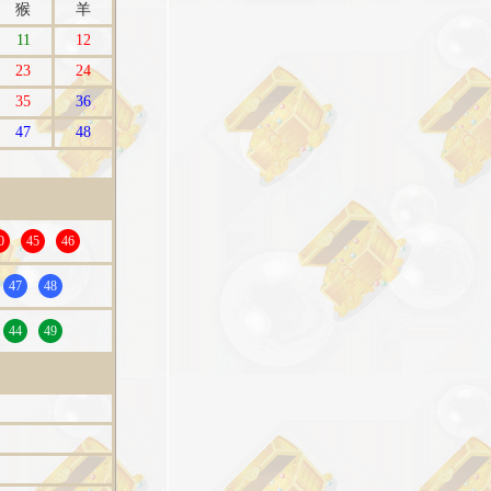
猴
羊
11
12
23
24
35
36
47
48
0
45
46
47
48
44
49