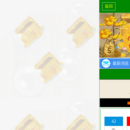
返回
最新消息