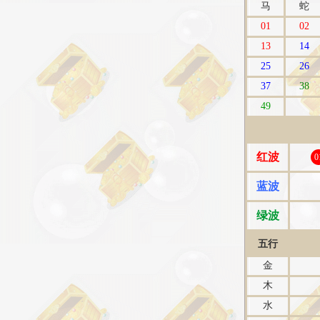
马
蛇
01
02
13
14
25
26
37
38
49
红波
0
蓝波
绿波
五行
金
木
水