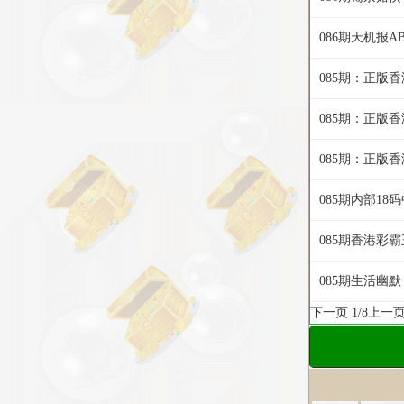
086期天机报A
085期：正版
085期：正版
085期：正版
085期内部18
085期香港彩
085期生活幽
下一页
1/8
上一