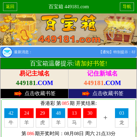
百宝箱 449181.com
返回
导航
最新消息：
【通知】特别提示：8月1日
百宝箱温馨提示:
请加好书签!
易记主域名
记住新域名
449181
.COM
449181
.COM
点击收藏书签
点击收藏书签