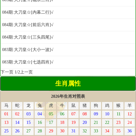
084期:大刀皇☆[内幕二行]√
084期:大刀皇☆[前后六肖]√
084期:大刀皇☆[三头四尾]√
083期:大刀皇☆[大小一波]√
083期:大刀皇☆[七选四肖]√
下一页
1/2
上一页
生肖属性
2026年生肖对照表
马
蛇
龙
兔
虎
牛
鼠
猪
狗
鸡
猴
羊
01
02
03
04
05
06
07
08
09
10
11
12
13
14
15
16
17
18
19
20
21
22
23
24
25
26
27
28
29
30
31
32
33
34
35
36