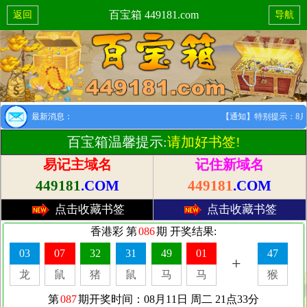
百宝箱 449181.com
返回
导航
最新消息：
【通知】特别提示：8月1日
百宝箱温馨提示:
请加好书签!
易记主域名
记住新域名
449181
.COM
449181
.COM
点击收藏书签
点击收藏书签