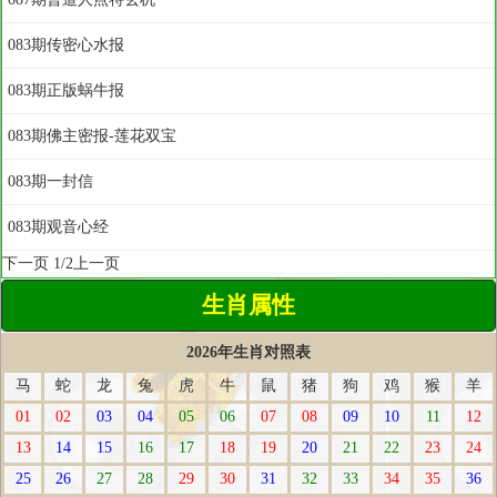
083期传密心水报
083期正版蜗牛报
083期佛主密报-莲花双宝
083期一封信
083期观音心经
下一页
1/2
上一页
生肖属性
2026年生肖对照表
马
蛇
龙
兔
虎
牛
鼠
猪
狗
鸡
猴
羊
01
02
03
04
05
06
07
08
09
10
11
12
13
14
15
16
17
18
19
20
21
22
23
24
25
26
27
28
29
30
31
32
33
34
35
36