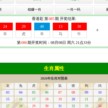
肖
稳赚一肖
一肖一码
生肖属性
2026年生肖对照表
龙
兔
虎
牛
鼠
猪
狗
鸡
03
04
05
06
07
08
09
10
15
16
17
18
19
20
21
22
27
28
29
30
31
32
33
34