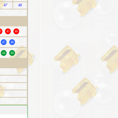
47
48
0
45
46
47
48
44
49