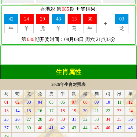
生肖属性
2026年生肖对照表
马
蛇
龙
兔
虎
牛
鼠
猪
狗
鸡
猴
羊
01
02
03
04
05
06
07
08
09
10
11
12
13
14
15
16
17
18
19
20
21
22
23
24
25
26
27
28
29
30
31
32
33
34
35
36
37
38
39
40
41
42
43
44
45
46
47
48
49