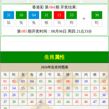
生肖属性
2026年生肖对照表
马
蛇
龙
兔
虎
牛
鼠
猪
狗
鸡
猴
羊
01
02
03
04
05
06
07
08
09
10
11
12
13
14
15
16
17
18
19
20
21
22
23
24
25
26
27
28
29
30
31
32
33
34
35
36
37
38
39
40
41
42
43
44
45
46
47
48
49