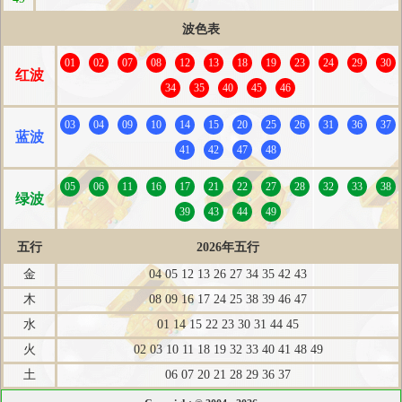
波色表
01
02
07
08
12
13
18
19
23
24
29
30
红波
34
35
40
45
46
03
04
09
10
14
15
20
25
26
31
36
37
蓝波
41
42
47
48
05
06
11
16
17
21
22
27
28
32
33
38
绿波
39
43
44
49
五行
2026年五行
金
04 05 12 13 26 27 34 35 42 43
木
08 09 16 17 24 25 38 39 46 47
水
01 14 15 22 23 30 31 44 45
火
02 03 10 11 18 19 32 33 40 41 48 49
土
06 07 20 21 28 29 36 37