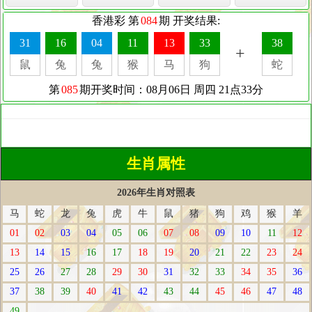
生肖属性
2026年生肖对照表
马
蛇
龙
兔
虎
牛
鼠
猪
狗
鸡
猴
羊
01
02
03
04
05
06
07
08
09
10
11
12
13
14
15
16
17
18
19
20
21
22
23
24
25
26
27
28
29
30
31
32
33
34
35
36
37
38
39
40
41
42
43
44
45
46
47
48
49