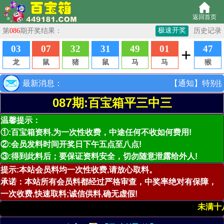
返回首页
最新消息：
【通知】特别提示：
087
期:百宝箱平三中三
温馨提示：
①:百宝箱资料,为一次性收费，中途任何不收如何费用!
②:会员发料时间开奖日下午五点至八点!
③:得到此料后；要保证资料安全，切勿随意泄露给外人!
提示:本站会员料均一次性收费,请放心取料。
承诺：本站所有会员料都经过严格审查，中奖率绝对有保障，
一次收费,快速取料;诚信供料,确无虚假!
未满十