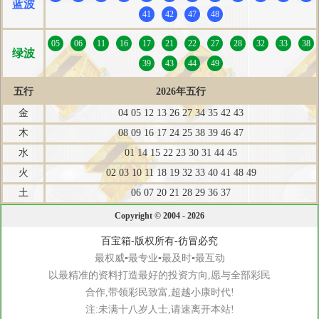
蓝波
41
42
47
48
05
06
11
16
17
21
22
27
28
32
33
38
绿波
39
43
44
49
五行
2026年五行
金
04 05 12 13 26 27 34 35 42 43
木
08 09 16 17 24 25 38 39 46 47
水
01 14 15 22 23 30 31 44 45
火
02 03 10 11 18 19 32 33 40 41 48 49
土
06 07 20 21 28 29 36 37
Copyright © 2004 - 2026
百宝箱-版权所有-彷冒必究
最权威▪最专业▪最及时▪最互动
以最精准的资料打造最好的投资方向,愿与全部彩民
合作,带领彩民致富,超越小康时代!
注:未满十八岁人士,请速离开本站!