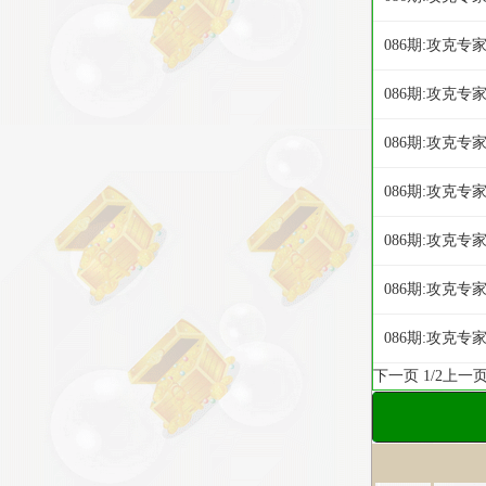
086期:攻克专
086期:攻克专
086期:攻克专
086期:攻克专
086期:攻克专
086期:攻克专
086期:攻克专
下一页
1/2
上一