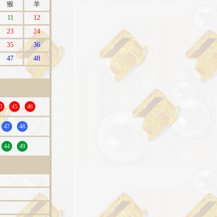
猴
羊
11
12
23
24
35
36
47
48
0
45
46
47
48
44
49