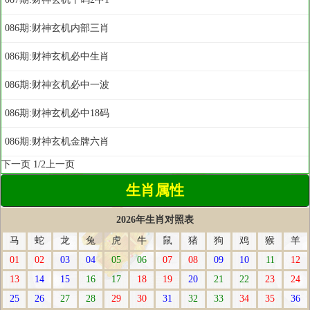
086期:财神玄机内部三肖
086期:财神玄机必中生肖
086期:财神玄机必中一波
086期:财神玄机必中18码
086期:财神玄机金牌六肖
下一页
1/2
上一页
生肖属性
2026年生肖对照表
马
蛇
龙
兔
虎
牛
鼠
猪
狗
鸡
猴
羊
01
02
03
04
05
06
07
08
09
10
11
12
13
14
15
16
17
18
19
20
21
22
23
24
25
26
27
28
29
30
31
32
33
34
35
36