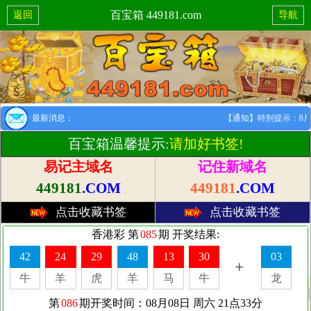
百宝箱 449181.com
返回
导航
最新消息：
【通知】特别提示：8月1日
百宝箱温馨提示:
请加好书签!
易记主域名
记住新域名
449181
.COM
449181
.COM
点击收藏书签
点击收藏书签