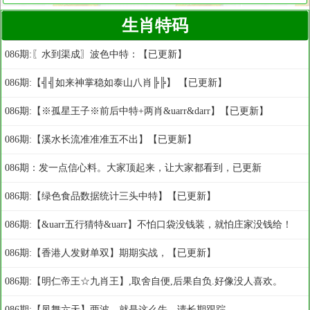
生肖特码
086期:〖水到渠成〗波色中特：【已更新】
086期:【╣╣如来神掌稳如泰山八肖╠╠】 【已更新】
086期:【※孤星王子※前后中特+两肖&uarr&darr】【已更新】
086期:【溪水长流准准准五不出】【已更新】
086期：发一点信心料。大家顶起来，让大家都看到，已更新
086期:【绿色食品数据统计三头中特】【已更新】
086期:【&uarr五行猜特&uarr】不怕口袋没钱装，就怕庄家没钱给！
086期:【香港人发财单双】期期实战，【已更新】
086期:【明仁帝王☆九肖王】,取舍自便,后果自负.好像没人喜欢。
086期:【凤舞六天】两波。就是这么牛，请长期跟踪