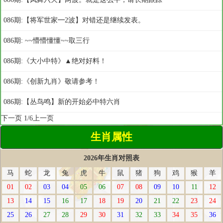
086期:【将军世家━2波】对错还是继续发表。
086期: ~~懵懵懂懂~~取三行
086期:《大小中特》▲绝对好料！
086期:《创新九肖》敬请参考！
086期:【丛鸟鸣】新的开始必中特六肖
下一页
1/6
上一页
生肖属性
2026年生肖对照表
马
蛇
龙
兔
虎
牛
鼠
猪
狗
鸡
猴
羊
01
02
03
04
05
06
07
08
09
10
11
12
13
14
15
16
17
18
19
20
21
22
23
24
25
26
27
28
29
30
31
32
33
34
35
36