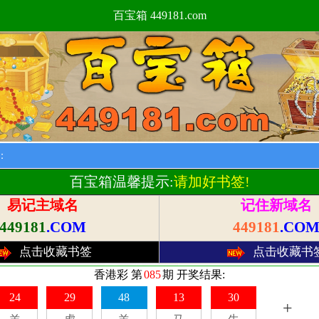
百宝箱 449181.com
：
【通知】
百宝箱温馨提示:
请加好书签!
易记主域名
记住新域名
449181
.COM
449181
.CO
点击收藏书签
点击收藏书