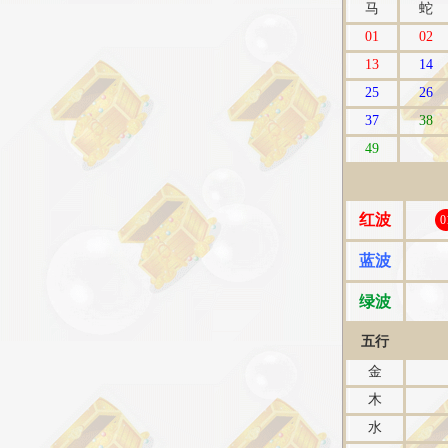
马
蛇
01
02
13
14
25
26
37
38
49
红波
0
蓝波
绿波
五行
金
木
水