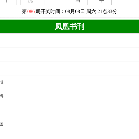
凤凰书刊
报
料
图