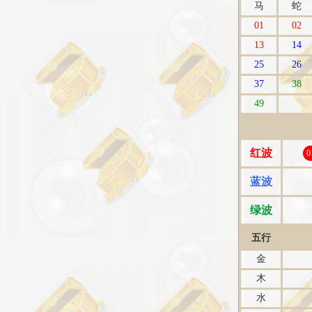
马
蛇
01
02
13
14
25
26
37
38
49
红波
0
蓝波
绿波
五行
金
木
水