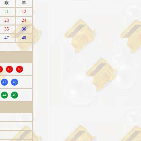
猴
羊
11
12
23
24
35
36
47
48
0
45
46
47
48
44
49