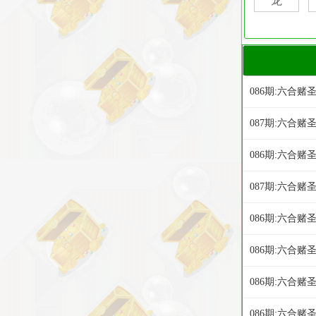
086期:六合赌
087期:六合赌
086期:六合赌
087期:六合赌
086期:六合赌
086期:六合赌
086期:六合赌
086期:六合赌