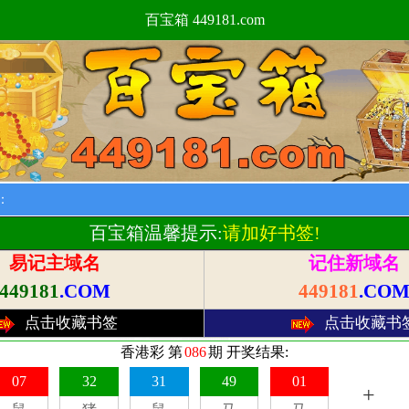
百宝箱 449181.com
：
【通知】
百宝箱温馨提示:
请加好书签!
易记主域名
记住新域名
449181
.COM
449181
.CO
点击收藏书签
点击收藏书