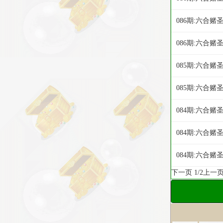
086期:六合赌
086期:六合赌
085期:六合赌
085期:六合赌
084期:六合赌
084期:六合赌
084期:六合赌
下一页
1/2
上一