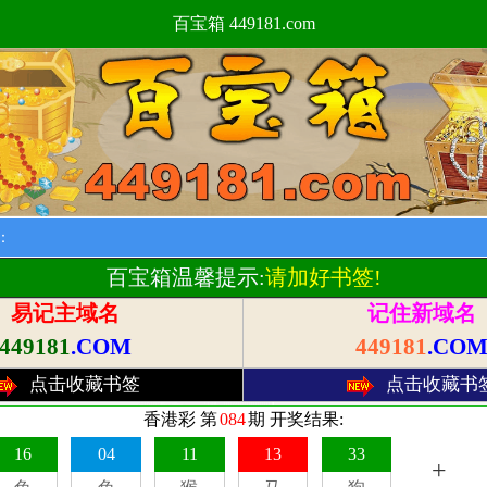
百宝箱 449181.com
：
【通知】特
百宝箱温馨提示:
请加好书签!
易记主域名
记住新域名
449181
.COM
449181
.CO
点击收藏书签
点击收藏书